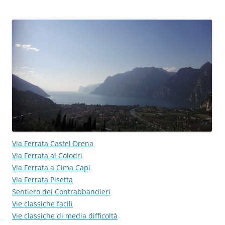
Via Ferrata Castel Drena
Via Ferrata ai Colodri
Via Ferrata a Cima Capi
Via Ferrata Pisetta
Sentiero dei Contrabbandieri
Vie classiche facili
Vie classiche di media difficoltà