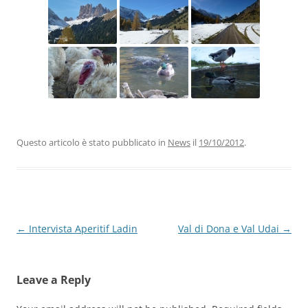
Questo articolo è stato pubblicato in
News
il
19/10/2012
.
Navigazione
←
Intervista Aperitif Ladin
Val di Dona e Val Udai
→
articolo
Leave a Reply