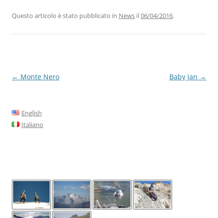
Questo articolo è stato pubblicato in
News
il
06/04/2016
.
Navigazione
←
Monte Nero
Baby Jan
→
articolo
English
Italiano