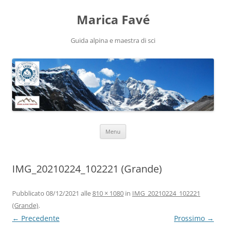
Marica Favé
Guida alpina e maestra di sci
Vai
Menu
al
contenuto
IMG_20210224_102221 (Grande)
Pubblicato
08/12/2021
alle
810 × 1080
in
IMG_20210224_102221
(Grande)
.
← Precedente
Prossimo →